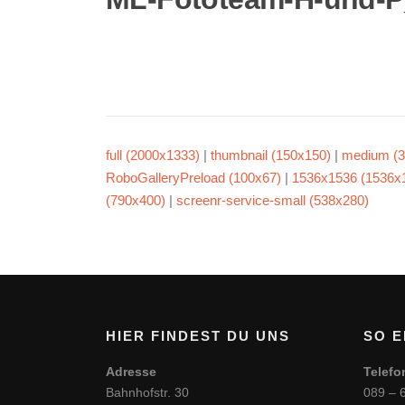
full (2000x1333)
|
thumbnail (150x150)
|
medium (3
RoboGalleryPreload (100x67)
|
1536x1536 (1536x
(790x400)
|
screenr-service-small (538x280)
HIER FINDEST DU UNS
SO E
Adresse
Telefo
Bahnhofstr. 30
089 – 