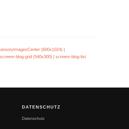
ansoryImagesCenter (600x1024)
|
screenr-blog-grid (540x300)
|
screenr-blog-list
DATENSCHUTZ
Datenschutz