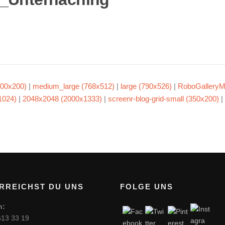
00x200)
|
medium_large (768x512)
|
large (790x526)
|
RoboGalleryM
1024)
|
2048x2048 (2000x1333)
|
screenr-blog-grid-small (350x200)
|
RREICHST DU UNS
FOLGE UNS
n:
613 33 19