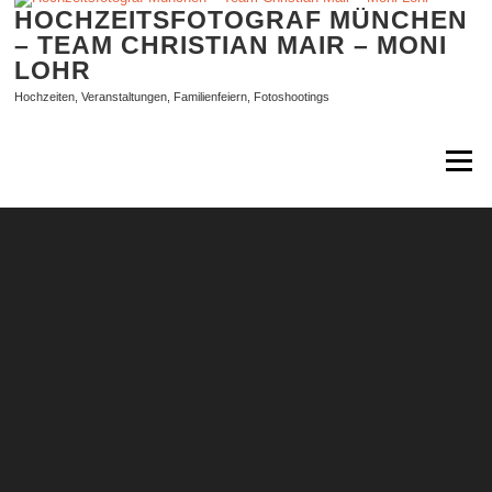
Zum
HOCHZEITSFOTOGRAF MÜNCHEN
Inhalt
– TEAM CHRISTIAN MAIR – MONI
springen
LOHR
Hochzeiten, Veranstaltungen, Familienfeiern, Fotoshootings
Menü