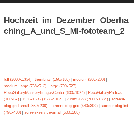
Hochzeit_im_Dezember_Oberha
ching_A_und_S_Ml-fototeam_2
full (2000x1334)
|
thumbnail (150x150)
|
medium (300x200)
|
medium_large (768x512)
|
large (790x527)
|
RoboGalleryMansoryImagesCenter (600x1024)
|
RoboGalleryPreload
(100x67)
|
1536x1536 (1536x1025)
|
2048x2048 (2000x1334)
|
screenr-
blog-grid-small (350x200)
|
screenr-blog-grid (540x300)
|
screenr-blog-list
(790x400)
|
screenr-service-small (538x280)