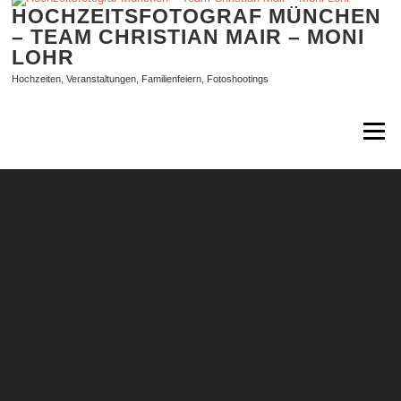
Zum
HOCHZEITSFOTOGRAF MÜNCHEN
Inhalt
– TEAM CHRISTIAN MAIR – MONI
springen
LOHR
Hochzeiten, Veranstaltungen, Familienfeiern, Fotoshootings
Menü