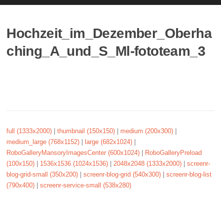
Hochzeit_im_Dezember_Oberha
ching_A_und_S_Ml-fototeam_3
full (1333x2000)
|
thumbnail (150x150)
|
medium (200x300)
|
medium_large (768x1152)
|
large (682x1024)
|
RoboGalleryMansoryImagesCenter (600x1024)
|
RoboGalleryPreload
(100x150)
|
1536x1536 (1024x1536)
|
2048x2048 (1333x2000)
|
screenr-
blog-grid-small (350x200)
|
screenr-blog-grid (540x300)
|
screenr-blog-list
(790x400)
|
screenr-service-small (538x280)