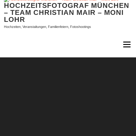
Zum
HOCHZEITSFOTOGRAF MÜNCHEN
Inhalt
– TEAM CHRISTIAN MAIR – MONI
springen
LOHR
Hochzeiten, Veranstaltungen, Familienfeiern, Fotoshootings
Menü