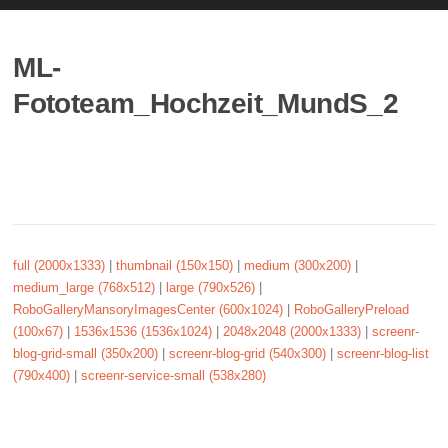
ML-
Fototeam_Hochzeit_MundS_2
full (2000x1333)
|
thumbnail (150x150)
|
medium (300x200)
|
medium_large (768x512)
|
large (790x526)
|
RoboGalleryMansoryImagesCenter (600x1024)
|
RoboGalleryPreload
(100x67)
|
1536x1536 (1536x1024)
|
2048x2048 (2000x1333)
|
screenr-
blog-grid-small (350x200)
|
screenr-blog-grid (540x300)
|
screenr-blog-list
(790x400)
|
screenr-service-small (538x280)