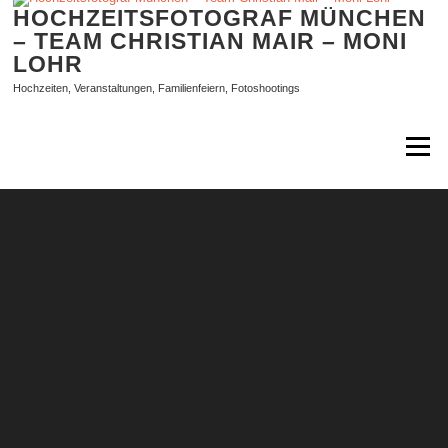
Zum
HOCHZEITSFOTOGRAF MÜNCHEN
Inhalt
– TEAM CHRISTIAN MAIR – MONI
springen
LOHR
Hochzeiten, Veranstaltungen, Familienfeiern, Fotoshootings
Menü