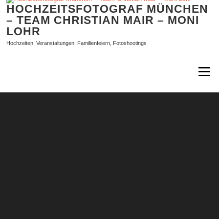
Zum
HOCHZEITSFOTOGRAF MÜNCHEN
Inhalt
– TEAM CHRISTIAN MAIR – MONI
springen
LOHR
Hochzeiten, Veranstaltungen, Familienfeiern, Fotoshootings
Menü