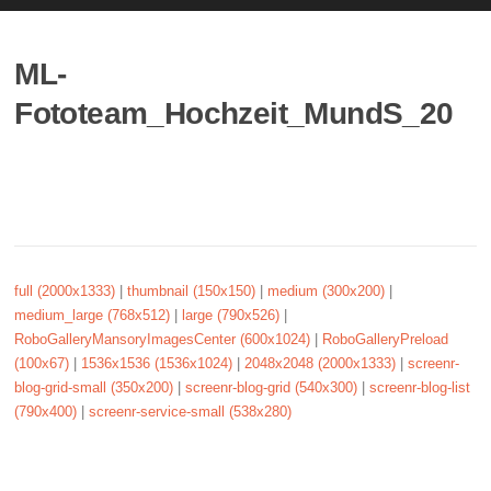
ML-
Fototeam_Hochzeit_MundS_20
full (2000x1333)
|
thumbnail (150x150)
|
medium (300x200)
|
medium_large (768x512)
|
large (790x526)
|
RoboGalleryMansoryImagesCenter (600x1024)
|
RoboGalleryPreload
(100x67)
|
1536x1536 (1536x1024)
|
2048x2048 (2000x1333)
|
screenr-
blog-grid-small (350x200)
|
screenr-blog-grid (540x300)
|
screenr-blog-list
(790x400)
|
screenr-service-small (538x280)