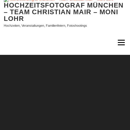
Zum
HOCHZEITSFOTOGRAF MÜNCHEN
Inhalt
– TEAM CHRISTIAN MAIR – MONI
springen
LOHR
Hochzeiten, Veranstaltungen, Familienfeiern, Fotoshootings
Menü