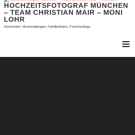
Zum
HOCHZEITSFOTOGRAF MÜNCHEN
Inhalt
– TEAM CHRISTIAN MAIR – MONI
springen
LOHR
Hochzeiten, Veranstaltungen, Familienfeiern, Fotoshootings
Menü