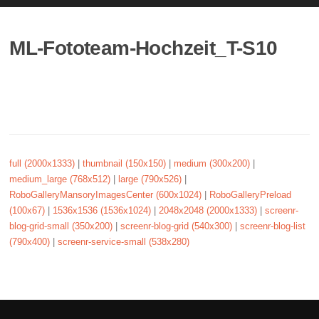
ML-Fototeam-Hochzeit_T-S10
full (2000x1333)
|
thumbnail (150x150)
|
medium (300x200)
|
medium_large (768x512)
|
large (790x526)
|
RoboGalleryMansoryImagesCenter (600x1024)
|
RoboGalleryPreload
(100x67)
|
1536x1536 (1536x1024)
|
2048x2048 (2000x1333)
|
screenr-
blog-grid-small (350x200)
|
screenr-blog-grid (540x300)
|
screenr-blog-list
(790x400)
|
screenr-service-small (538x280)