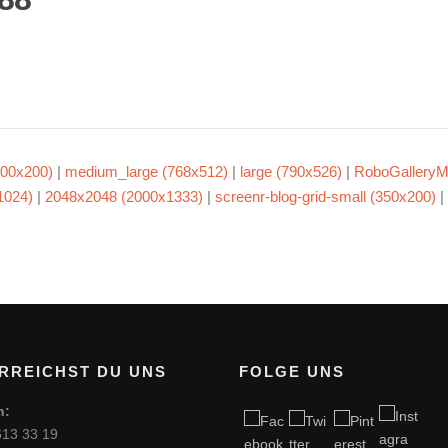
00x200)
|
medium_large (768x512)
|
large (790x526)
|
RoboGalleryM
1024)
|
2048x2048 (2000x1333)
|
screenr-blog-grid-small (350x200)
|
RREICHST DU UNS
FOLGE UNS
n:
613 33 19