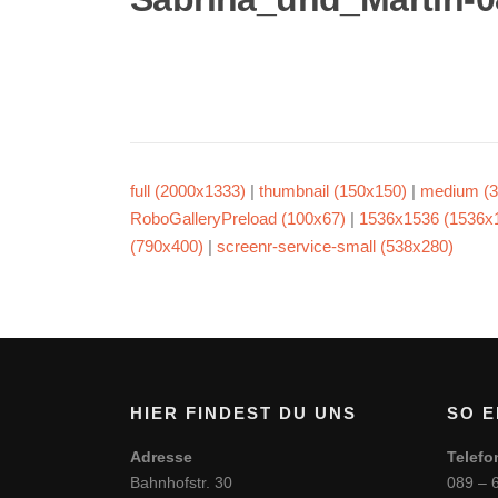
full (2000x1333)
|
thumbnail (150x150)
|
medium (3
RoboGalleryPreload (100x67)
|
1536x1536 (1536x
(790x400)
|
screenr-service-small (538x280)
HIER FINDEST DU UNS
SO E
Adresse
Telefo
Bahnhofstr. 30
089 – 