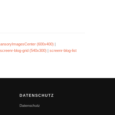
ansoryImagesCenter (600x400)
|
screenr-blog-grid (540x300)
|
screenr-blog-list
DATENSCHUTZ
Datenschutz