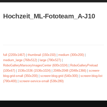
Hochzeit_ML-Fototeam_A-J10
full (2200x1467)
|
thumbnail (150x150)
|
medium (300x200)
|
medium_large (768x512)
|
large (790x527)
|
RoboGalleryMansoryImagesCenter (600x1024)
|
RoboGalleryPreload
(100x67)
|
1536x1536 (1536x1024)
|
2048x2048 (2048x1366)
|
screenr-
blog-grid-small (350x200)
|
screenr-blog-grid (540x300)
|
screenr-blog-list
(790x400)
|
screenr-service-small (538x280)