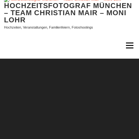
Zum
HOCHZEITSFOTOGRAF MÜNCHEN
Inhalt
– TEAM CHRISTIAN MAIR – MONI
springen
LOHR
Hochzeiten, Veranstaltungen, Familienfeiern, Fotoshootings
Menü