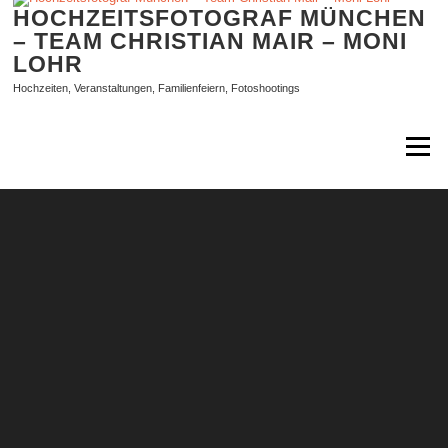
Zum
HOCHZEITSFOTOGRAF MÜNCHEN
Inhalt
– TEAM CHRISTIAN MAIR – MONI
springen
LOHR
Hochzeiten, Veranstaltungen, Familienfeiern, Fotoshootings
Menü