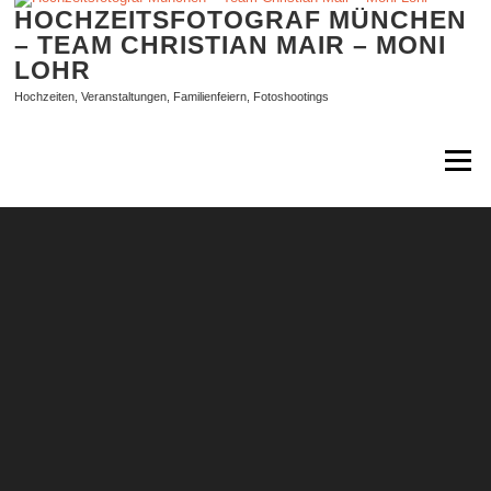
Zum
HOCHZEITSFOTOGRAF MÜNCHEN
Inhalt
– TEAM CHRISTIAN MAIR – MONI
springen
LOHR
Hochzeiten, Veranstaltungen, Familienfeiern, Fotoshootings
Menü