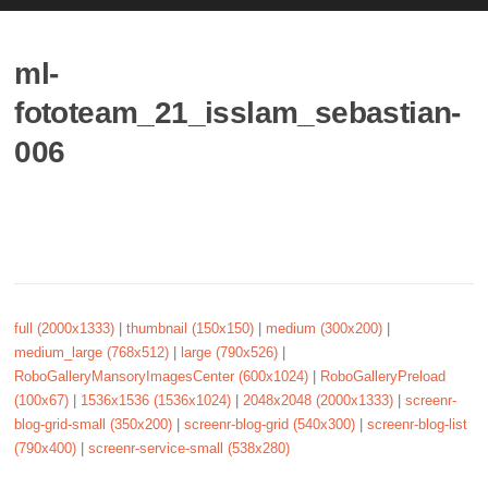
ml-
fototeam_21_isslam_sebastian-
006
full (2000x1333)
|
thumbnail (150x150)
|
medium (300x200)
|
medium_large (768x512)
|
large (790x526)
|
RoboGalleryMansoryImagesCenter (600x1024)
|
RoboGalleryPreload
(100x67)
|
1536x1536 (1536x1024)
|
2048x2048 (2000x1333)
|
screenr-
blog-grid-small (350x200)
|
screenr-blog-grid (540x300)
|
screenr-blog-list
(790x400)
|
screenr-service-small (538x280)