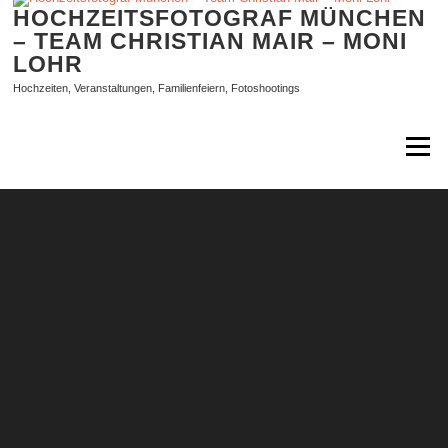
Zum
HOCHZEITSFOTOGRAF MÜNCHEN
Inhalt
– TEAM CHRISTIAN MAIR – MONI
springen
LOHR
Hochzeiten, Veranstaltungen, Familienfeiern, Fotoshootings
Menü