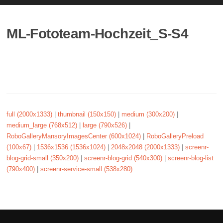
ML-Fototeam-Hochzeit_S-S4
full (2000x1333)
|
thumbnail (150x150)
|
medium (300x200)
|
medium_large (768x512)
|
large (790x526)
|
RoboGalleryMansoryImagesCenter (600x1024)
|
RoboGalleryPreload
(100x67)
|
1536x1536 (1536x1024)
|
2048x2048 (2000x1333)
|
screenr-
blog-grid-small (350x200)
|
screenr-blog-grid (540x300)
|
screenr-blog-list
(790x400)
|
screenr-service-small (538x280)