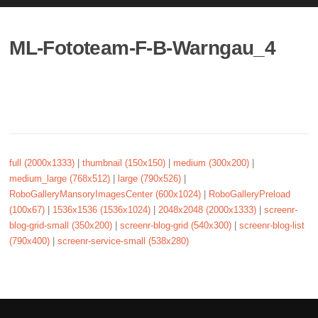
ML-Fototeam-F-B-Warngau_4
full (2000x1333)
|
thumbnail (150x150)
|
medium (300x200)
|
medium_large (768x512)
|
large (790x526)
|
RoboGalleryMansoryImagesCenter (600x1024)
|
RoboGalleryPreload
(100x67)
|
1536x1536 (1536x1024)
|
2048x2048 (2000x1333)
|
screenr-
blog-grid-small (350x200)
|
screenr-blog-grid (540x300)
|
screenr-blog-list
(790x400)
|
screenr-service-small (538x280)