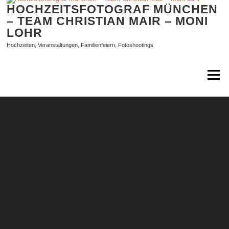
Zum
HOCHZEITSFOTOGRAF MÜNCHEN
Inhalt
– TEAM CHRISTIAN MAIR – MONI
springen
LOHR
Hochzeiten, Veranstaltungen, Familienfeiern, Fotoshootings
Menü