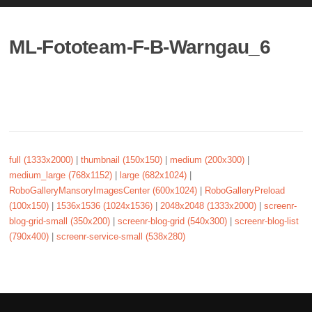
ML-Fototeam-F-B-Warngau_6
full (1333x2000)
|
thumbnail (150x150)
|
medium (200x300)
|
medium_large (768x1152)
|
large (682x1024)
|
RoboGalleryMansoryImagesCenter (600x1024)
|
RoboGalleryPreload
(100x150)
|
1536x1536 (1024x1536)
|
2048x2048 (1333x2000)
|
screenr-
blog-grid-small (350x200)
|
screenr-blog-grid (540x300)
|
screenr-blog-list
(790x400)
|
screenr-service-small (538x280)