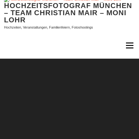
Zum
HOCHZEITSFOTOGRAF MÜNCHEN
Inhalt
– TEAM CHRISTIAN MAIR – MONI
springen
LOHR
Hochzeiten, Veranstaltungen, Familienfeiern, Fotoshootings
Menü