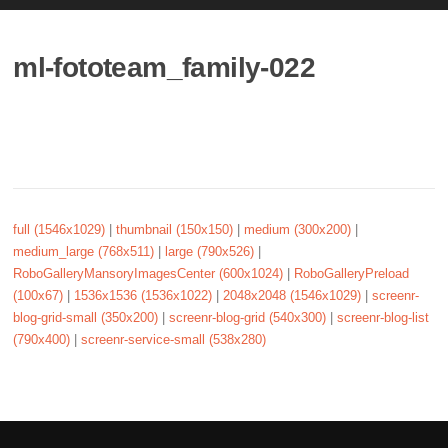
ml-fototeam_family-022
full (1546x1029)
|
thumbnail (150x150)
|
medium (300x200)
|
medium_large (768x511)
|
large (790x526)
|
RoboGalleryMansoryImagesCenter (600x1024)
|
RoboGalleryPreload
(100x67)
|
1536x1536 (1536x1022)
|
2048x2048 (1546x1029)
|
screenr-
blog-grid-small (350x200)
|
screenr-blog-grid (540x300)
|
screenr-blog-list
(790x400)
|
screenr-service-small (538x280)