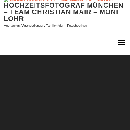
Zum
HOCHZEITSFOTOGRAF MÜNCHEN
Inhalt
– TEAM CHRISTIAN MAIR – MONI
springen
LOHR
Hochzeiten, Veranstaltungen, Familienfeiern, Fotoshootings
Menü