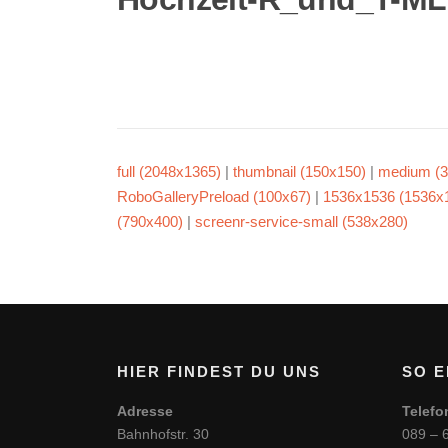
full (2048x1365)
|
thumbnail (150x150)
|
medium (3
RoboGalleryPreload (100x67)
|
1536x1536 (1536x
(790x400)
|
screenr-service-small (538x280)
HIER FINDEST DU UNS
SO E
Adresse
Telefo
Bahnhofstr. 30
089 – 