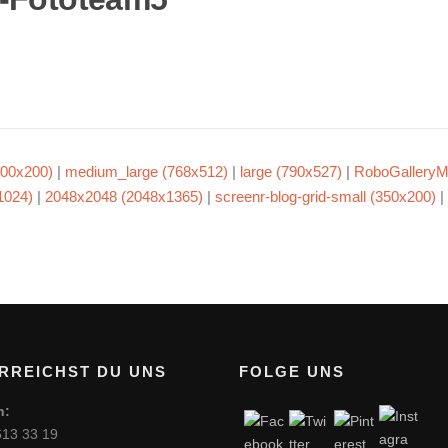
00x200)
|
medium_large (768x512)
|
large (790x527)
|
RoboGalleryM
1024)
|
2048x2048 (2048x1365)
|
screenr-blog-grid-small (350x200)
|
RREICHST DU UNS
FOLGE UNS
n:
613 33 19