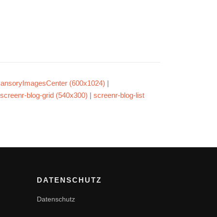
ansoryImagesCenter (600x1024)
|
screenr-blog-grid (540x300)
|
screenr-blog-list
DATENSCHUTZ
Datenschutz