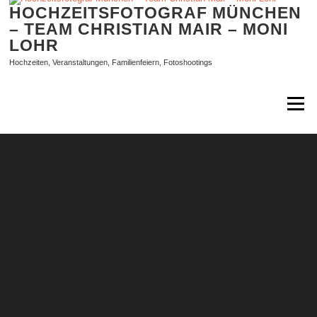
Zum
HOCHZEITSFOTOGRAF MÜNCHEN
Inhalt
– TEAM CHRISTIAN MAIR – MONI
springen
LOHR
Hochzeiten, Veranstaltungen, Familienfeiern, Fotoshootings
Menü