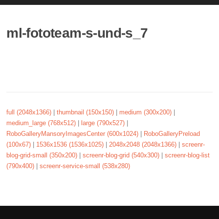
ml-fototeam-s-und-s_7
full (2048x1366)
|
thumbnail (150x150)
|
medium (300x200)
|
medium_large (768x512)
|
large (790x527)
|
RoboGalleryMansoryImagesCenter (600x1024)
|
RoboGalleryPreload
(100x67)
|
1536x1536 (1536x1025)
|
2048x2048 (2048x1366)
|
screenr-
blog-grid-small (350x200)
|
screenr-blog-grid (540x300)
|
screenr-blog-list
(790x400)
|
screenr-service-small (538x280)