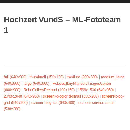
Hochzeit VundS – ML-Fototeam
1
full (640x960)
|
thumbnail (150x150)
|
medium (200x300)
|
medium_large
(640x960)
|
large (640x960)
|
RoboGalleryMansoryImagesCenter
(600x900)
|
RoboGalleryPreload (100x150)
|
1536x1536 (640x960)
|
2048x2048 (640x960)
|
screenr-blog-grid-small (350x200)
|
screenr-blog-
grid (540x300)
|
screenr-blog-list (640x400)
|
screenr-service-small
(538x280)