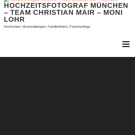
Zum
HOCHZEITSFOTOGRAF MÜNCHEN
Inhalt
– TEAM CHRISTIAN MAIR – MONI
springen
LOHR
Hochzeiten, Veranstaltungen, Familienfeiern, Fotoshootings
Menü