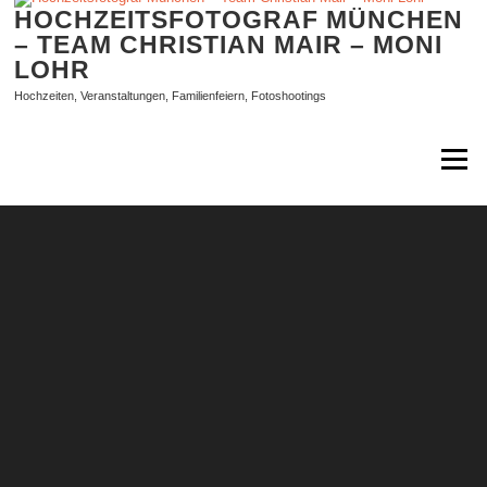
Zum
HOCHZEITSFOTOGRAF MÜNCHEN
Inhalt
– TEAM CHRISTIAN MAIR – MONI
springen
LOHR
Hochzeiten, Veranstaltungen, Familienfeiern, Fotoshootings
Menü