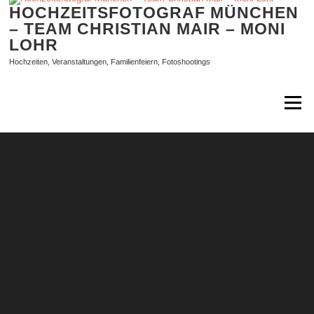
Zum
HOCHZEITSFOTOGRAF MÜNCHEN
Inhalt
– TEAM CHRISTIAN MAIR – MONI
springen
LOHR
Hochzeiten, Veranstaltungen, Familienfeiern, Fotoshootings
Menü