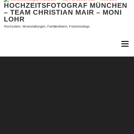
Zum
HOCHZEITSFOTOGRAF MÜNCHEN
Inhalt
– TEAM CHRISTIAN MAIR – MONI
springen
LOHR
Hochzeiten, Veranstaltungen, Familienfeiern, Fotoshootings
Menü