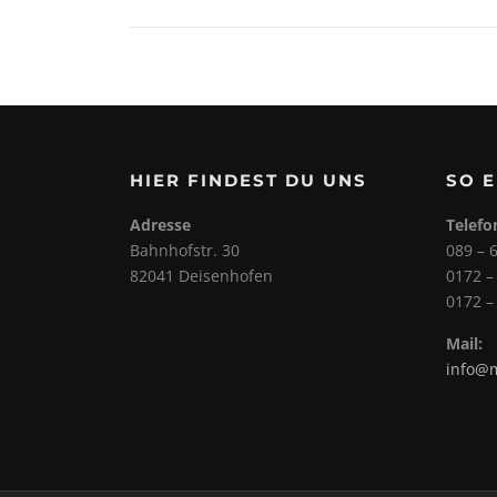
HIER FINDEST DU UNS
SO 
Adresse
Telefo
Bahnhofstr. 30
089 – 
82041 Deisenhofen
0172 –
0172 –
Mail:
info@m