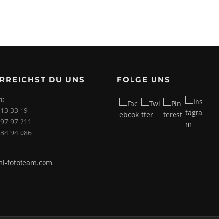
ERREICHST DU UNS
FOLGE UNS
n:
613 33 19
 97 97 211
 34 94 086
l-fototeam.com