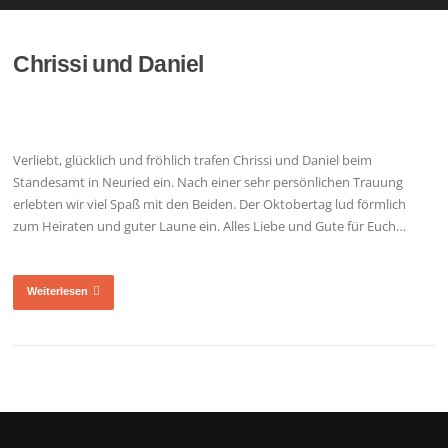
Chrissi und Daniel
Verliebt, glücklich und fröhlich trafen Chrissi und Daniel beim
Standesamt in Neuried ein. Nach einer sehr persönlichen Trauung
erlebten wir viel Spaß mit den Beiden. Der Oktobertag lud förmlich
zum Heiraten und guter Laune ein. Alles Liebe und Gute für Euch…
Weiterlesen