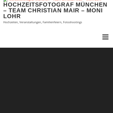
Zum
HOCHZEITSFOTOGRAF MÜNCHEN
Inhalt
– TEAM CHRISTIAN MAIR – MONI
springen
LOHR
Hochzeiten, Veranstaltungen, Familienfeiern, Fotoshootings
Menü