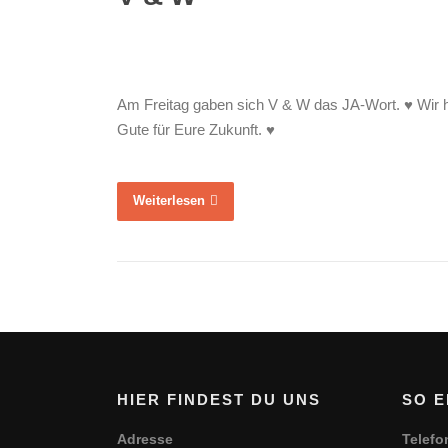
Am Freitag gaben sich V & W das JA-Wort. ♥ Wir h
Gute für Eure Zukunft. ♥
Weiterlesen
HIER FINDEST DU UNS
SO E
Adresse
Telefo