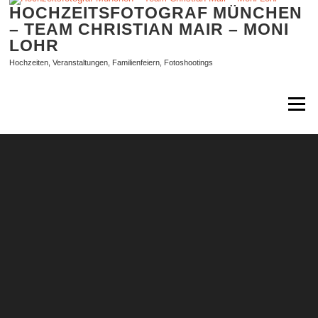
Zum
HOCHZEITSFOTOGRAF MÜNCHEN
Inhalt
– TEAM CHRISTIAN MAIR – MONI
springen
LOHR
Hochzeiten, Veranstaltungen, Familienfeiern, Fotoshootings
Menü