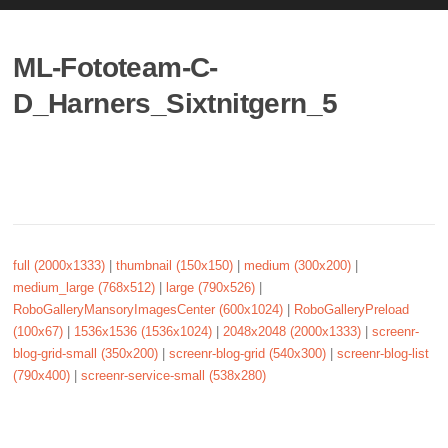
ML-Fototeam-C-
D_Harners_Sixtnitgern_5
full (2000x1333)
|
thumbnail (150x150)
|
medium (300x200)
|
medium_large (768x512)
|
large (790x526)
|
RoboGalleryMansoryImagesCenter (600x1024)
|
RoboGalleryPreload
(100x67)
|
1536x1536 (1536x1024)
|
2048x2048 (2000x1333)
|
screenr-
blog-grid-small (350x200)
|
screenr-blog-grid (540x300)
|
screenr-blog-list
(790x400)
|
screenr-service-small (538x280)