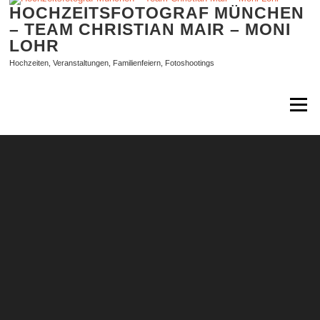
Zum
HOCHZEITSFOTOGRAF MÜNCHEN
Inhalt
– TEAM CHRISTIAN MAIR – MONI
springen
LOHR
Hochzeiten, Veranstaltungen, Familienfeiern, Fotoshootings
Menü