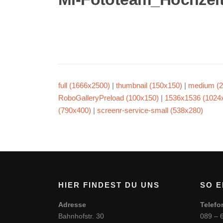
full (1666x2500)
|
thumbnail (150x150)
|
medium (2
RoboGalleryPreload (100x150)
|
1536x1536 (1024
(790x400)
|
screenr-service-small (538x280)
HIER FINDEST DU UNS
SO E
Adresse
Telefo
Bahnhofstr. 30
089 – 