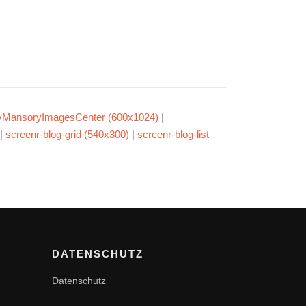
yMansoryImagesCenter (600x1024)
|
|
screenr-blog-grid (540x300)
|
screenr-blog-list
DATENSCHUTZ
Datenschutz