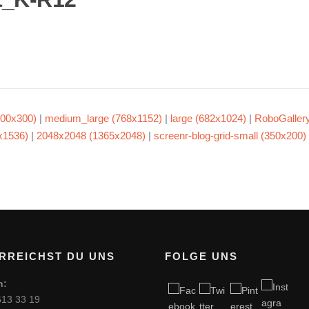
00x300)
|
medium_large (768x1152)
|
large (682x1024)
|
RoboGaller
x1536)
|
2048x2048 (1365x2048)
|
screenr-blog-grid-small (350x200)
RREICHST DU UNS
FOLGE UNS
n:
613 33 19