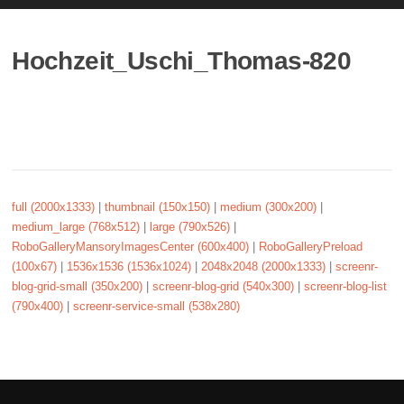
Hochzeit_Uschi_Thomas-820
full (2000x1333)
|
thumbnail (150x150)
|
medium (300x200)
|
medium_large (768x512)
|
large (790x526)
|
RoboGalleryMansoryImagesCenter (600x400)
|
RoboGalleryPreload
(100x67)
|
1536x1536 (1536x1024)
|
2048x2048 (2000x1333)
|
screenr-
blog-grid-small (350x200)
|
screenr-blog-grid (540x300)
|
screenr-blog-list
(790x400)
|
screenr-service-small (538x280)