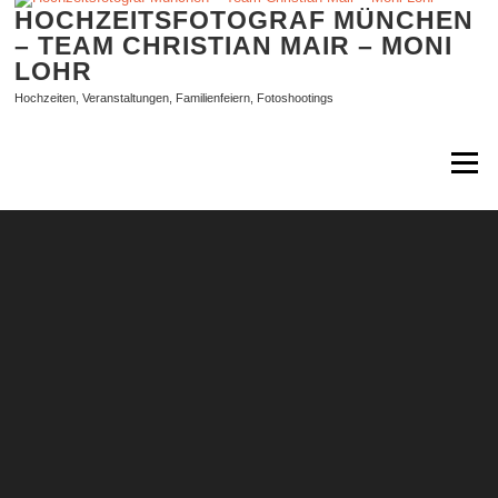
Zum
HOCHZEITSFOTOGRAF MÜNCHEN
Inhalt
– TEAM CHRISTIAN MAIR – MONI
springen
LOHR
Hochzeiten, Veranstaltungen, Familienfeiern, Fotoshootings
Menü