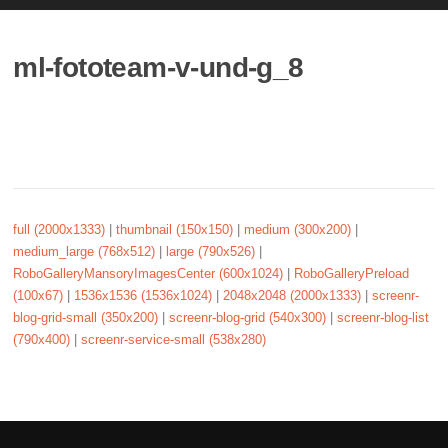
ml-fototeam-v-und-g_8
full (2000x1333)
|
thumbnail (150x150)
|
medium (300x200)
|
medium_large (768x512)
|
large (790x526)
|
RoboGalleryMansoryImagesCenter (600x1024)
|
RoboGalleryPreload
(100x67)
|
1536x1536 (1536x1024)
|
2048x2048 (2000x1333)
|
screenr-
blog-grid-small (350x200)
|
screenr-blog-grid (540x300)
|
screenr-blog-list
(790x400)
|
screenr-service-small (538x280)