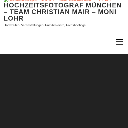
Zum
HOCHZEITSFOTOGRAF MÜNCHEN
Inhalt
– TEAM CHRISTIAN MAIR – MONI
springen
LOHR
Hochzeiten, Veranstaltungen, Familienfeiern, Fotoshootings
Menü