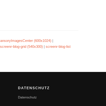
ansoryImagesCenter (600x1024)
|
screenr-blog-grid (540x300)
|
screenr-blog-list
DATENSCHUTZ
Datenschutz