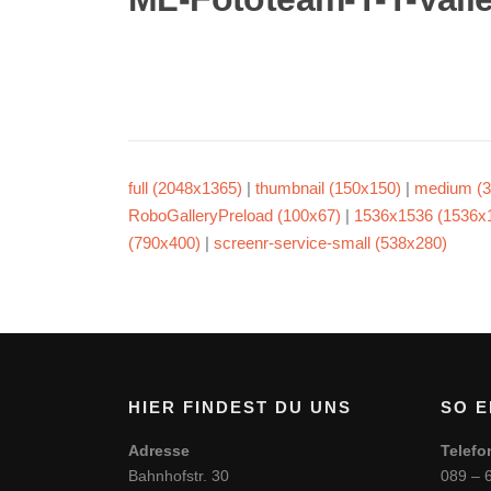
full (2048x1365)
|
thumbnail (150x150)
|
medium (3
RoboGalleryPreload (100x67)
|
1536x1536 (1536x
(790x400)
|
screenr-service-small (538x280)
HIER FINDEST DU UNS
SO E
Adresse
Telefo
Bahnhofstr. 30
089 – 