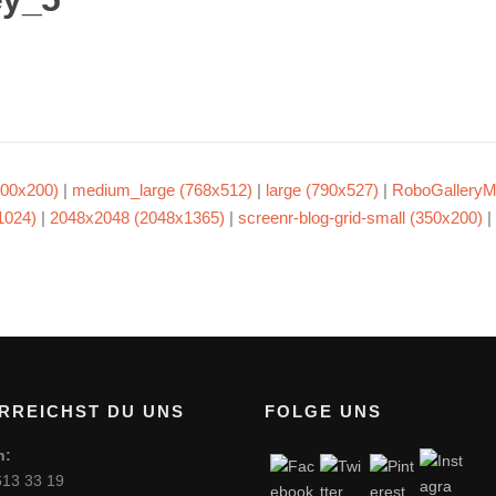
00x200)
|
medium_large (768x512)
|
large (790x527)
|
RoboGalleryM
1024)
|
2048x2048 (2048x1365)
|
screenr-blog-grid-small (350x200)
|
RREICHST DU UNS
FOLGE UNS
n:
613 33 19