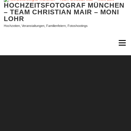
Zum
HOCHZEITSFOTOGRAF MÜNCHEN
Inhalt
– TEAM CHRISTIAN MAIR – MONI
springen
LOHR
Hochzeiten, Veranstaltungen, Familienfeiern, Fotoshootings
Menü