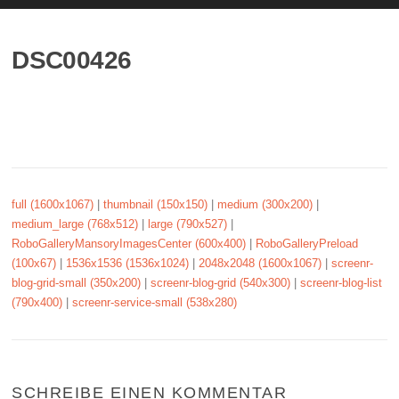
DSC00426
full (1600x1067)
|
thumbnail (150x150)
|
medium (300x200)
|
medium_large (768x512)
|
large (790x527)
|
RoboGalleryMansoryImagesCenter (600x400)
|
RoboGalleryPreload
(100x67)
|
1536x1536 (1536x1024)
|
2048x2048 (1600x1067)
|
screenr-
blog-grid-small (350x200)
|
screenr-blog-grid (540x300)
|
screenr-blog-list
(790x400)
|
screenr-service-small (538x280)
SCHREIBE EINEN KOMMENTAR