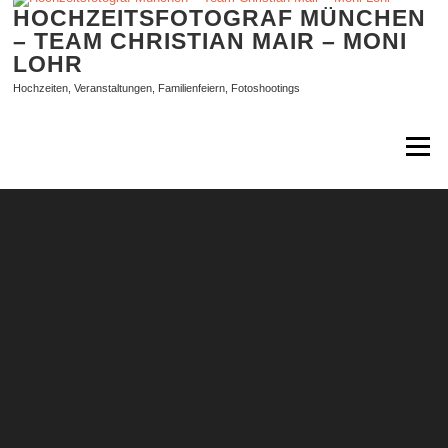
Zum
HOCHZEITSFOTOGRAF MÜNCHEN
Inhalt
– TEAM CHRISTIAN MAIR – MONI
springen
LOHR
Hochzeiten, Veranstaltungen, Familienfeiern, Fotoshootings
Menü