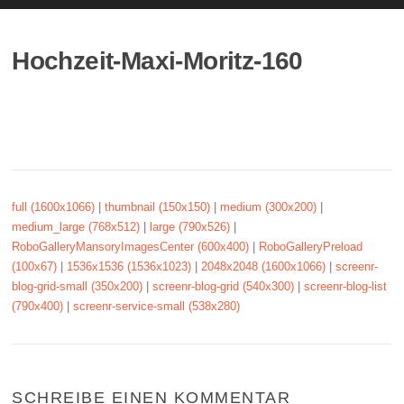
Hochzeit-Maxi-Moritz-160
full (1600x1066)
|
thumbnail (150x150)
|
medium (300x200)
|
medium_large (768x512)
|
large (790x526)
|
RoboGalleryMansoryImagesCenter (600x400)
|
RoboGalleryPreload
(100x67)
|
1536x1536 (1536x1023)
|
2048x2048 (1600x1066)
|
screenr-
blog-grid-small (350x200)
|
screenr-blog-grid (540x300)
|
screenr-blog-list
(790x400)
|
screenr-service-small (538x280)
SCHREIBE EINEN KOMMENTAR