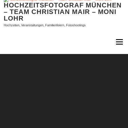
Zum
HOCHZEITSFOTOGRAF MÜNCHEN
Inhalt
– TEAM CHRISTIAN MAIR – MONI
springen
LOHR
Hochzeiten, Veranstaltungen, Familienfeiern, Fotoshootings
Menü