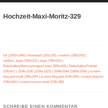
Hochzeit-Maxi-Moritz-329
full (1600x1066)
|
thumbnail (150x150)
|
medium (300x200)
|
medium_large (768x512)
|
large (790x526)
|
RoboGalleryMansoryImagesCenter (600x400)
|
RoboGalleryPreload
(100x67)
|
1536x1536 (1536x1023)
|
2048x2048 (1600x1066)
|
screenr-
blog-grid-small (350x200)
|
screenr-blog-grid (540x300)
|
screenr-blog-list
(790x400)
|
screenr-service-small (538x280)
SCHREIBE EINEN KOMMENTAR